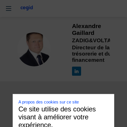
Alexandre
Gaillard
ZADIG&VOLTAIRE
AG
Directeur de la
trésorerie et du
financement
A propos des cookies sur ce site
Ce site utilise des cookies
visant à améliorer votre
expérience.